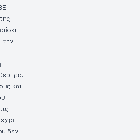
ΒΕ
 της
ρίσει
ή την
η
Θέατρο.
ους και
ου
τις
μέχρι
ου δεν