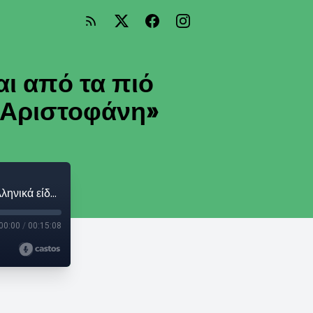
αι από τα πιό
ν Αριστοφάνη»
Αστέριος Πελτέκης: «Η επιθεώρηση είναι από τα πιό ελληνικά είδη θεάτρου, έρχεται απο τον Αριστοφάνη»
00:00
/
00:15:08