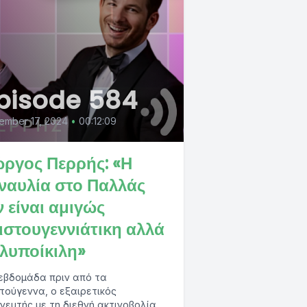
pisode 584
ember 17, 2024
•
00:12:09
ώργος Περρής: «Η
ναυλία στο Παλλάς
ν είναι αμιγώς
ιστουγεννιάτικη αλλά
λυποίκιλη»
εβδομάδα πριν από τα
τούγεννα, ο εξαιρετικός
νευτής με τη διεθνή ακτινοβολία,