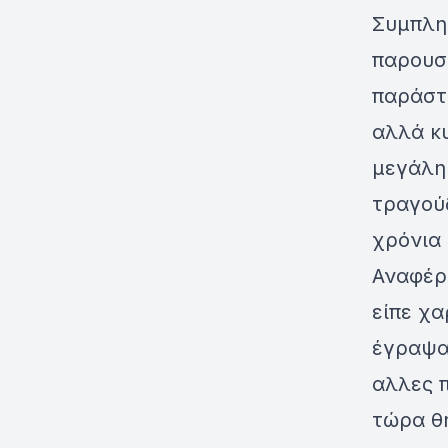
Συμπλη
παρουσι
παράστ
αλλά κυ
μεγάλη
τραγούδ
χρόνια
Αναφέρθ
είπε χα
έγραψαν
αλλες 
τώρα θη