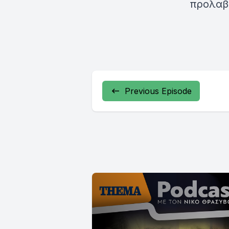
προλαβα
Previous Episode