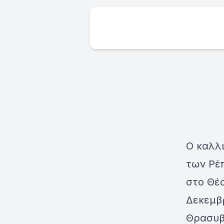
Ο καλλ
των Ρέ
στο Θέ
Δεκεμβρ
Θρασυβ