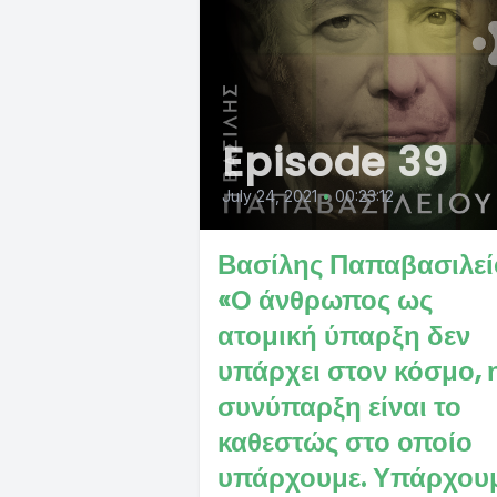
Episode 39
July 24, 2021
•
00:23:12
Βασίλης Παπαβασιλεί
«Ο άνθρωπος ως
ατομική ύπαρξη δεν
υπάρχει στον κόσμο, 
συνύπαρξη είναι το
καθεστώς στο οποίο
υπάρχουμε. Υπάρχου