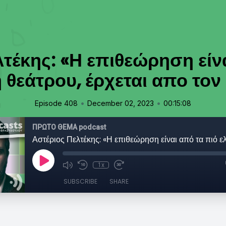
τέκης: «Η επιθεώρηση είν
η θεάτρου, έρχεται απο το
•
•
Episode 408
December 02, 2023
00:15:08
ΠΡΩΤΟ ΘΕΜΑ podcast
1x
SUBSCRIBE
SHARE