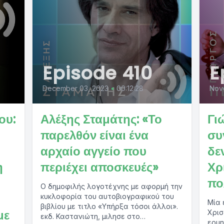
Episode 410
E
December 03, 2023
•
00:12:28
Nov
ου:
Αλέξης Σταμάτης: «Το
Γι
παρελθόν είναι ένα
συ
αρχαίο αγγείο που
δε
η
περιέχει αποσκευές»
Χρ
πο
Ο δημοφιλής λογοτέχνης με αφορμή την
κυκλοφορία του αυτοβιογραφικού του
Μία 
βιβλίου με τιτλο «Υπήρξα τόσοι άλλοι».
με
Χρισ
εκδ. Καστανιώτη, μιλησε στο
ερμη