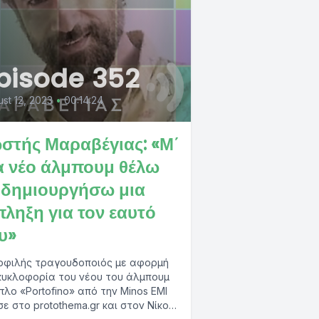
pisode 352
st 12, 2023
•
00:14:24
στής Μαραβέγιας: «Μ΄
α νέο άλμπουμ θέλω
 δημιουργήσω μια
πληξη για τον εαυτό
υ»
φιλής τραγουδοποιός με αφορμή
κυκλοφορία του νέου του άλμπουμ
ίτλο «Portofino» από την Minos EMI
σε στο protothema.gr και στον Νίκο