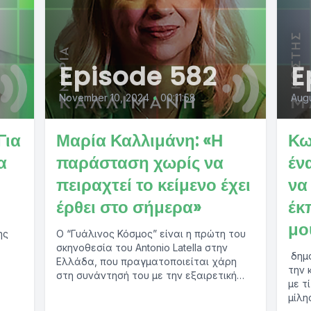
Episode 582
E
November 10, 2024
•
00:11:58
Augu
Για
Μαρία Καλλιμάνη: «Η
Κω
α
παράσταση χωρίς να
έν
πειραχτεί το κείμενο έχει
να
έρθει στο σήμερα»
έκ
μο
ης
Ο “Γυάλινος Κόσμος” είναι η πρώτη του
σκηνοθεσία του Antonio Latella στην
δημο
Ελλάδα, που πραγματοποιείται χάρη
την 
στη συνάντησή του με την εξαιρετική
με τ
ηθοποιό Μαρία...
μίλη