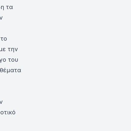
δη τα
ν
στο
με την
γο του
 θέματα
ν
μοτικό