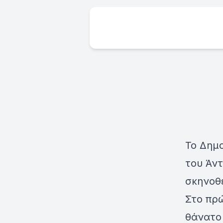
Το Δημ
του Άν
σκηνοθέ
Στο πρώ
θάνατο