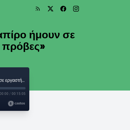
απίρο ήμουν σε
ε πρόβες»
Παναγιώτα Βλαντή: «Με σκηνοθέτη τον Σαπίρο ήμουν σε εργαστήρι για τον Τσέχωφ παρά σε πρόβες»
00:00
/
00:15:05