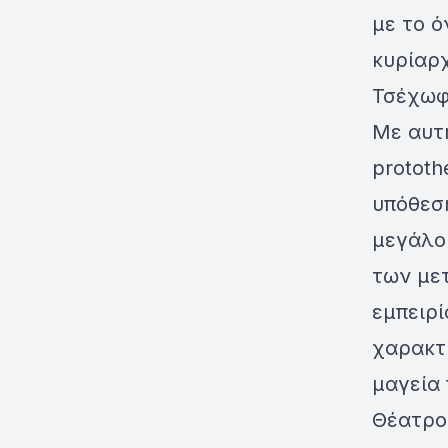
με το 
κυρίαρ
Τσέχωφ
Με αυτ
prototh
υπόθεση
μεγάλο
των με
εμπειρ
χαρακτη
μαγεία 
Θέατρο 