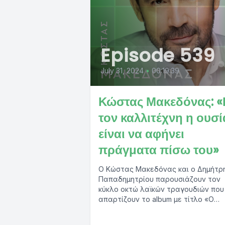
Episode 539
July 31, 2024
•
00:19:39
Κώστας Μακεδόνας: «
τον καλλιτέχνη η ουσί
είναι να αφήνει
πράγματα πίσω του»
Ο Κώστας Μακεδόνας και ο Δημήτρ
Παπαδημητρίου παρουσιάζουν τον
κύκλο οκτώ λαϊκών τραγουδιών που
απαρτίζουν το album με τίτλο «Ο
Γκρεμιστής». Με αυτή την...