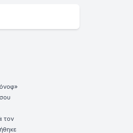
τόνοφ»
ώσου
ά τον
ρήθηκε