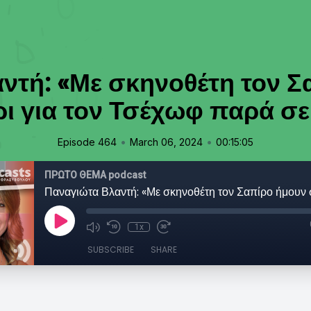
ντή: «Με σκηνοθέτη τον Σ
ι για τον Τσέχωφ παρά σ
•
•
Episode 464
March 06, 2024
00:15:05
ΠΡΩΤΟ ΘΕΜΑ podcast
1x
SUBSCRIBE
SHARE