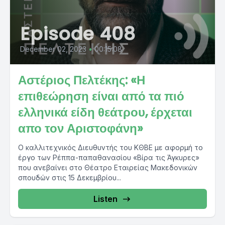
Episode 408
December 02, 2023
•
00:15:08
Αστέριος Πελτέκης: «Η
επιθεώρηση είναι από τα πιό
ελληνικά είδη θεάτρου, έρχεται
απο τον Αριστοφάνη»
Ο καλλιτεχνικός Διευθυντής του ΚΘΒΕ με αφορμή το
έργο των Ρέππα-παπαθανασίου «Βίρα τις Άγκυρες»
που ανεβαίνει στο Θέατρο Εταιρείας Μακεδονικών
σπουδών στις 15 Δεκεμβρίου...
Listen