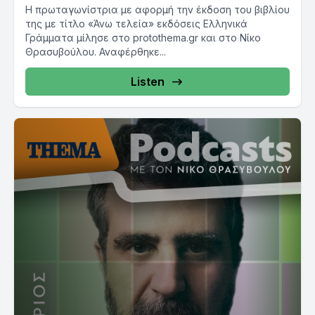
Η πρωταγωνίστρια με αφορμή την έκδοση του βιβλίου
της με τίτλο «Άνω τελεία» εκδόσεις Ελληνικά
Γράμματα μίλησε στο protothema.gr και στο Νίκο
Θρασυβούλου. Αναφέρθηκε...
Listen