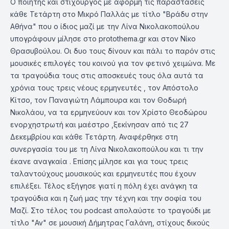
Ο ποιητής και στιχουργός με αφορμή τις παραστάσεις
κάθε Τετάρτη στο Μικρό Παλλάς με τίτλο "Βράδυ στην
Αθήνα" που ο ίδιος μαζί με την Λίνα Νικολακοπούλου
υπογράφουν μίλησε στο protothema.gr και στον Νίκο
Θρασυβούλου. Οι δυο τους δίνουν και πάλι το παρόν στις
μουσικές επιλογές του κοινού για τον φετινό χειμώνα. Με
τα τραγούδια τους στις αποσκευές τους όλα αυτά τα
χρόνια τους τρεις νέους ερμηνευτές , τον Απόστολο
Κίτσο, τον Παναγιώτη Λάμπουρα και τον Θοδωρή
Νικολάου, να τα ερμηνεύουν και τον Χρίστο Θεοδώρου
ενορχηστρωτή και μαέστρο ,ξεκίνησαν από τις 27
Δεκεμβρίου και κάθε Τετάρτη. Αναφέρθηκε στη
συνεργασία του με τη Λίνα Νικολακοπούλου και τι την
έκανε αναγκαία . Επίσης μίλησε και για τους τρεις
ταλαντούχους μουσικούς και ερμηνευτές που έχουν
επιλέξει. Τέλος εξήγησε γιατί η πόλη έχει ανάγκη τα
τραγούδια και η ζωή μας την τέχνη και την σοφία του
Μαζί. Στο τέλος του podcast απολαύστε το τραγούδι με
τίτλο "Αν" σε μουσική Δήμητρας Γαλάνη, στίχους δικούς