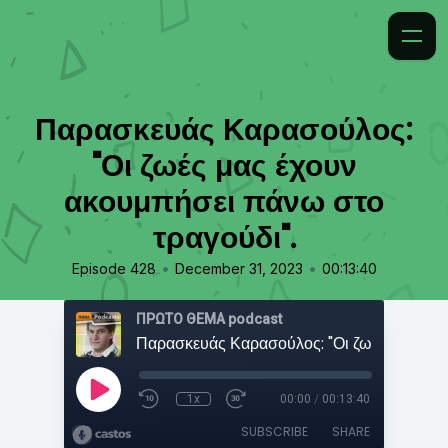
Παρασκευάς Καρασούλος:
"Οι ζωές μας έχουν
ακουμπήσει πάνω στο
τραγούδι".
•
•
Episode 428
December 31, 2023
00:13:40
ΠΡΩΤΟ ΘΕΜΑ podcast
1x
00:00
/
00:13:40
SUBSCRIBE
SHARE