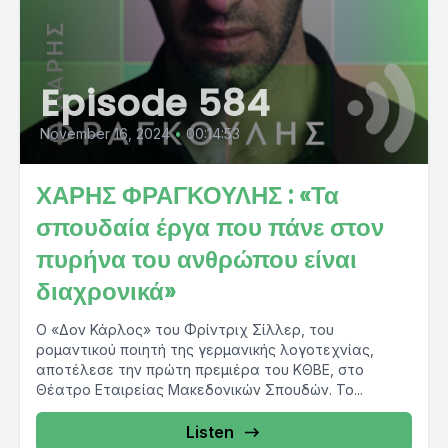
Episode 584
November 16, 2024
•
00:14:53
ΧΑΡΗΣ ΦΡΑΓΚΟΥΛΗΣ : «Τα
σπουδαία έργα που πάνε στον
πυρήνα του ανθρώπου είναι
διαχρονικά»
O «Δον Κάρλος» του Φρίντριχ Σίλλερ, του
ρομαντικού ποιητή της γερμανικής λογοτεχνίας,
αποτέλεσε την πρώτη πρεμιέρα του ΚΘΒΕ, στο
Θέατρο Εταιρείας Μακεδονικών Σπουδών. Το...
Listen