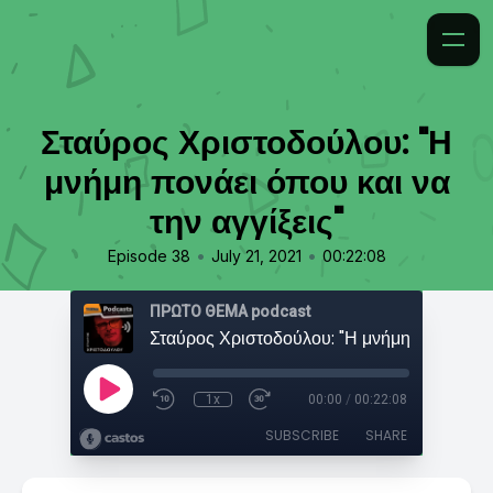
Σταύρος Χριστοδούλου: "Η
μνήμη πονάει όπου και να
την αγγίξεις"
•
•
Episode 38
July 21, 2021
00:22:08
ΠΡΩΤΟ ΘΕΜΑ podcast
1x
00:00
/
00:22:08
SUBSCRIBE
SHARE