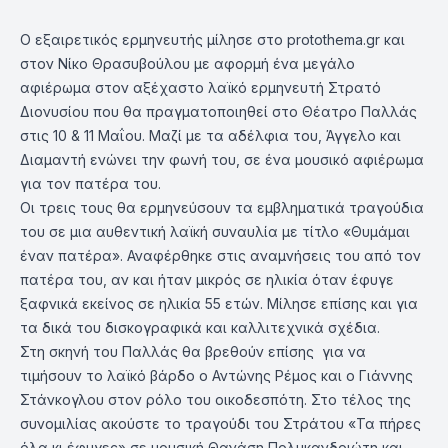
Ο εξαιρετικός ερμηνευτής μίλησε στο protothema.gr και
στον Νίκο Θρασυβούλου με αφορμή ένα μεγάλο
αφιέρωμα στον αξέχαστο λαϊκό ερμηνευτή Στρατό
Διονυσίου που θα πραγματοποιηθεί στο Θέατρο Παλλάς
στις 10 & 11 Μαΐου. Μαζί με τα αδέλφια του, Άγγελο και
Διαμαντή ενώνει την φωνή του, σε ένα μουσικό αφιέρωμα
για τον πατέρα του.
Οι τρεις τους θα ερμηνεύσουν τα εμβληματικά τραγούδια
του σε μια αυθεντική λαϊκή συναυλία με τίτλο «Θυμάμαι
έναν πατέρα». Αναφέρθηκε στις αναμνήσεις του από τον
πατέρα του, αν και ήταν μικρός σε ηλικία όταν έφυγε
ξαφνικά εκείνος σε ηλικία 55 ετών. Μίλησε επίσης και για
τα δικά του δισκογραφικά και καλλιτεχνικά σχέδια.
Στη σκηνή του Παλλάς θα βρεθούν επίσης για να
τιμήσουν το λαϊκό βάρδο ο Αντώνης Ρέμος και ο Γιάννης
Στάνκογλου στον ρόλο του οικοδεσπότη. Στο τέλος της
συνομιλίας ακούστε το τραγούδι του Στράτου «Τα πήρες
όλα κι έφυγες» σε μουσική Θανάση Πολυκανδριώτη και