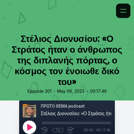
Στέλιος Διονυσίου: «Ο
Στράτος ήταν ο άνθρωπος
της διπλανής πόρτας, ο
κόσμος τον ένοιωθε δικό
του»
•
•
Episode 301
May 06, 2023
00:17:46
ΠΡΩΤΟ ΘΕΜΑ podcast
1x
00:00
/
00:17:46