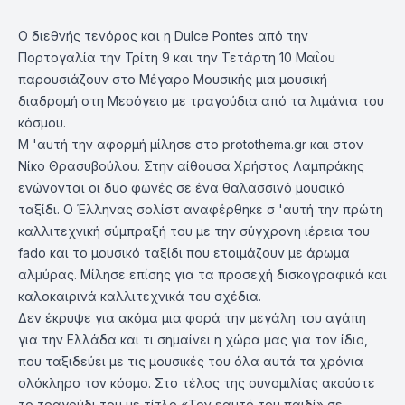
Ο διεθνής τενόρος και η Dulce Pontes από την
Πορτογαλία την Τρίτη 9 και την Τετάρτη 10 Μαΐου
παρουσιάζουν στο Μέγαρο Μουσικής μια μουσική
διαδρομή στη Μεσόγειο με τραγούδια από τα λιμάνια του
κόσμου.
Μ 'αυτή την αφορμή μίλησε στο protothema.gr και στον
Νίκο Θρασυβούλου. Στην αίθουσα Χρήστος Λαμπράκης
ενώνονται οι δυο φωνές σε ένα θαλασσινό μουσικό
ταξίδι. Ο Έλληνας σολίστ αναφέρθηκε σ 'αυτή την πρώτη
καλλιτεχνική σύμπραξή του με την σύγχρονη ιέρεια του
fado και το μουσικό ταξίδι που ετοιμάζουν με άρωμα
αλμύρας. Μίλησε επίσης για τα προσεχή δισκογραφικά και
καλοκαιρινά καλλιτεχνικά του σχέδια.
Δεν έκρυψε για ακόμα μια φορά την μεγάλη του αγάπη
για την Ελλάδα και τι σημαίνει η χώρα μας για τον ίδιο,
που ταξιδεύει με τις μουσικές του όλα αυτά τα χρόνια
ολόκληρο τον κόσμο. Στο τέλος της συνομιλίας ακούστε
το τραγούδι του με τίτλο «Τον εαυτό του παιδί» σε