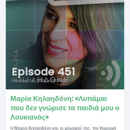
Episode 451
February 14, 2024
•
00:14:26
Μαρία Κηλαηδόνη: «Λυπάμαι
που δεν γνώρισε τα παιδιά μου ο
Λουκιανός»
Η Μαρία Κηλαηδόνη και οι μουσικοί της, την Κυριακή