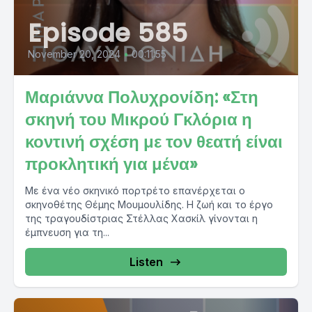
Episode 585
November 20, 2024
•
00:11:55
Μαριάννα Πολυχρονίδη: «Στη
σκηνή του Μικρού Γκλόρια η
κοντινή σχέση με τον θεατή είναι
προκλητική για μένα»
Με ένα νέο σκηνικό πορτρέτο επανέρχεται ο
σκηνοθέτης Θέμης Μουμουλίδης. Η ζωή και το έργο
της τραγουδίστριας Στέλλας Χασκίλ γίνονται η
έμπνευση για τη...
Listen