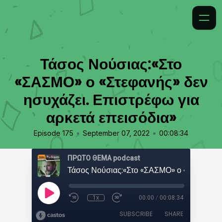
Τάσος Νούσιας:«Στο
«ΣΑΣΜΟ» ο «Στεφανής» δεν
ησυχάζει. Επιστρέφω για
αρκετά επεισόδια»
•
•
Episode 175
September 07, 2022
00:08:34
ΠΡΩΤΟ ΘΕΜΑ podcast
1x
00:00
/
00:08:34
SUBSCRIBE
SHARE