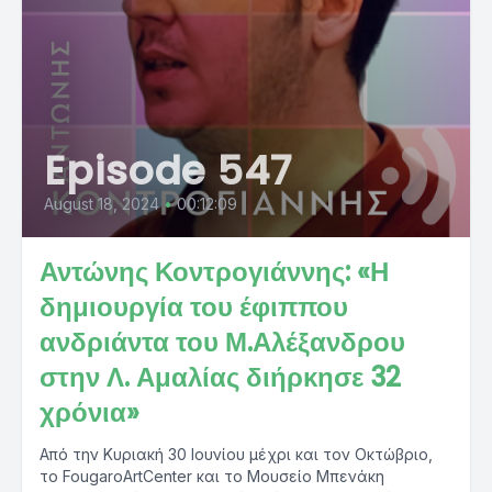
Episode 547
August 18, 2024
•
00:12:09
Αντώνης Κοντρογιάννης: «Η
δημιουργία του έφιππου
ανδριάντα του Μ.Αλέξανδρου
στην Λ. Αμαλίας διήρκησε 32
χρόνια»
Από την Κυριακή 30 Ιουνίου μέχρι και τον Οκτώβριο,
το FougaroArtCenter και το Μουσείο Μπενάκη