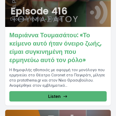
Episode 416
December 16, 2023
•
00:12:58
Μαριάννα Τουμασάτου: «Το
κείμενο αυτό ήταν όνειρο ζωής,
είμαι συγκινημένη που
ερμηνεύω αυτό τον ρόλο»
Η δημοφιλής ηθοποιός με αφορμή τον μονόλογο που
ερμηνεύει στο Θέατρο Coronet στο Παγκράτι, μίλησε
στο protothema.gr και στον Νίκο Θρασυβούλου.
Αναφέρθηκε στον εμβληματικό...
Listen