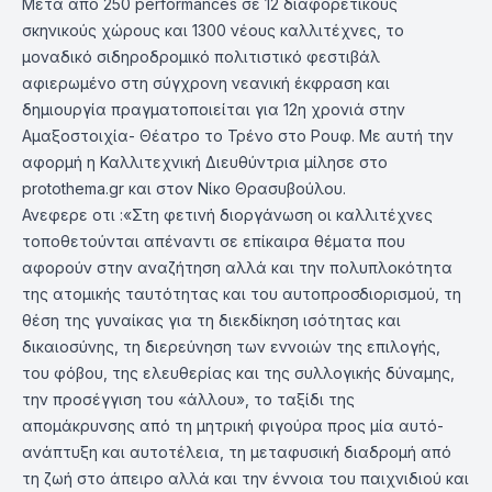
Μετά από 250 performances σε 12 διαφορετικούς
σκηνικούς χώρους και 1300 νέους καλλιτέχνες, το
μοναδικό σιδηροδρομικό πολιτιστικό φεστιβάλ
αφιερωμένο στη σύγχρονη νεανική έκφραση και
δημιουργία πραγματοποιείται για 12η χρονιά στην
Αμαξοστοιχία- Θέατρο το Τρένο στο Ρουφ. Με αυτή την
αφορμή η Καλλιτεχνική Διευθύντρια μίλησε στο
protothema.gr και στον Νίκο Θρασυβούλου.
Ανεφερε οτι :«Στη φετινή διοργάνωση οι καλλιτέχνες
τοποθετούνται απέναντι σε επίκαιρα θέματα που
αφορούν στην αναζήτηση αλλά και την πολυπλοκότητα
της ατομικής ταυτότητας και του αυτοπροσδιορισμού, τη
θέση της γυναίκας για τη διεκδίκηση ισότητας και
δικαιοσύνης, τη διερεύνηση των εννοιών της επιλογής,
του φόβου, της ελευθερίας και της συλλογικής δύναμης,
την προσέγγιση του «άλλου», το ταξίδι της
απομάκρυνσης από τη μητρική φιγούρα προς μία αυτό-
ανάπτυξη και αυτοτέλεια, τη μεταφυσική διαδρομή από
τη ζωή στο άπειρο αλλά και την έννοια του παιχνιδιού και