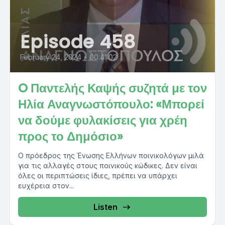
Episode 458
February 24, 2024
•
00:41:02
O Παντελής Καψής συζητά με τον
Ηλία Αναγνωστόπουλο: «Μπορεί
να δούμε φυλακίσεις για χρέη
προς το Δημόσιο»
Ο πρόεδρος της Ένωσης Ελλήνων ποινικολόγων μιλά
για τις αλλαγές στους ποινικούς κώδικες. Δεν είναι
όλες οι περιπτώσεις ίδιες, πρέπει να υπάρχει
ευχέρεια στον...
Listen