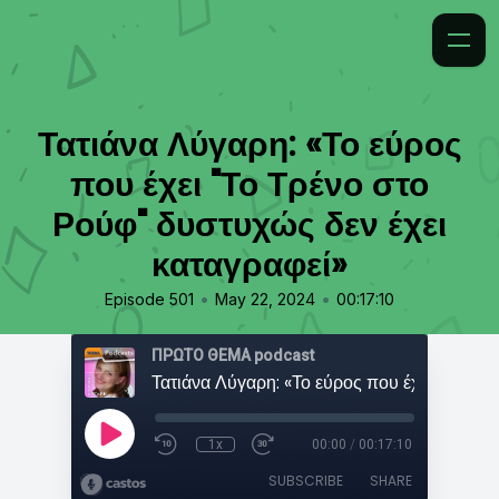
Τατιάνα Λύγαρη: «Το εύρος
που έχει "Το Τρένο στο
Ρούφ" δυστυχώς δεν έχει
καταγραφεί»
•
•
Episode 501
May 22, 2024
00:17:10
ΠΡΩΤΟ ΘΕΜΑ podcast
1x
00:00
/
00:17:10
SUBSCRIBE
SHARE