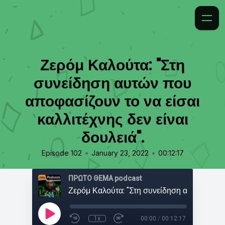
Ζερόμ Καλούτα: "Στη
συνείδηση αυτών που
αποφασίζουν το να είσαι
καλλιτέχνης δεν είναι
δουλειά".
•
•
Episode 102
January 23, 2022
00:12:17
ΠΡΩΤΟ ΘΕΜΑ podcast
1x
00:00
/
00:12:17