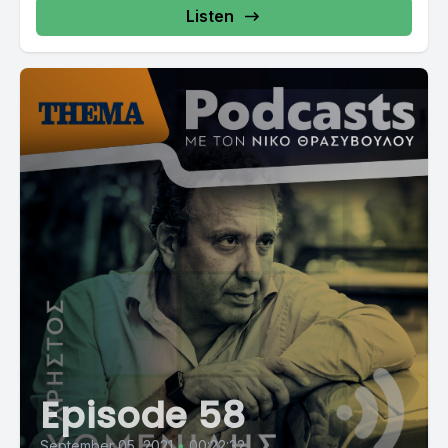
Listen
Episode 58
September 05, 2021
•
00:22:32