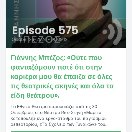
Episode 575
October 26, 2024
•
00:09:12
Γιάννης Μπέζος: «Ούτε που
φανταζόμουν ποτέ ότι στην
καριέρα μου θα έπαιζα σε όλες
τις θεατρικές σκηνές και όλα τα
είδη θεάτρου».
Το Εθνικό Θέατρο παρουσιάζει από τις 30
Οκτωβρίου, στο Θέατρο Rex-Σκηνή «Μαρίκα
Κοτοπούλη»,ένα έργο-σταθμό του παγκόσμιου
ρεπερτορίου, «Το Σχολείο των Γυναικών» του
Μολιέρου,στην μετάφραση...