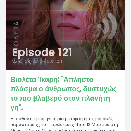
Episode 121
March 09, 2022
•
00:14:01
Βιολέτα Ίκαρη: "Άπληστο
πλάσμα ο άνθρωπος, δυστυχώς
το πιο βλαβερό στον πλανήτη
γη".
Η αισθαντική ερμηνεύτρια με αφορμή τις μουσικές
παραστάσεις , τις Παρασκευές 11 και 18 Μαρτίου στη
Μουσική Σκηνή Σφίγγα μίλησε στο protothema.gr και