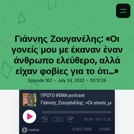
Γιάννης Ζουγανέλης: «Οι
γονείς μου με έκαναν έναν
άνθρωπο ελεύθερο, αλλά
είχαν φοβίες για το ότι...»
•
•
Episode 162
July 24, 2022
00:12:26
ΠΡΩΤΟ ΘΕΜΑ podcast
1x
00:00
/
00:12:26
SUBSCRIBE
SHARE