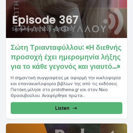
Episode 367
September 16, 2023
•
00:14:55
Σώτη Τριανταφύλλου: «Η διεθνής
προσοχή έχει ημερομηνία λήξης
για το κάθε γεγονός και γιαυτό...»
Η σημαντική συγγραφέας με αφορμή την κυκλοφορία
και επανακυκλοφορία βιβλίων της από τις εκδόσεις
Πατάκη μίλησε στο protothema.gr και στον Νίκο
Θρασυβούλου. Αναφέρθηκε πρώτα...
Listen