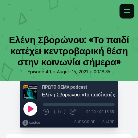
Ελένη Σβορώνου: «Το παιδί
κατέχει κεντροβαρική θέση
στην κοινωνία σήμερα»
•
•
Episode 49
August 15, 2021
00:18:35
ΠΡΩΤΟ ΘΕΜΑ podcast
1x
00:00
/
00:18:35
SUBSCRIBE
SHARE