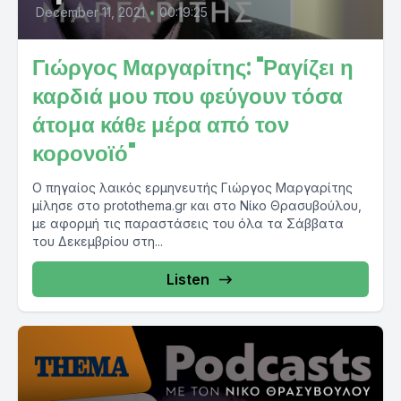
December 11, 2021
•
00:19:25
Γιώργος Μαργαρίτης: "Ραγίζει η
καρδιά μου που φεύγουν τόσα
άτομα κάθε μέρα από τον
κορονοϊό"
Ο πηγαίος λαικός ερμηνευτής Γιώργος Μαργαρίτης
μίλησε στο protothema.gr και στο Νίκο Θρασυβούλου,
με αφορμή τις παραστάσεις του όλα τα Σάββατα
του Δεκεμβρίου στη...
Listen