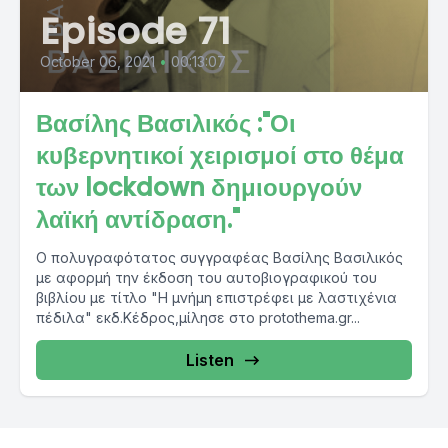
Episode 71
October 06, 2021
•
00:13:07
Βασίλης Βασιλικός :"Οι
κυβερνητικοί χειρισμοί στο θέμα
των lockdown δημιουργούν
λαϊκή αντίδραση."
Ο πολυγραφότατος συγγραφέας Βασίλης Βασιλικός
με αφορμή την έκδοση του αυτοβιογραφικού του
βιβλίου με τίτλο "Η μνήμη επιστρέφει με λαστιχένια
πέδιλα" εκδ.Κέδρος,μίλησε στο protothema.gr...
Listen